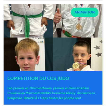
ANIMATION
COMPÉTITION DU COS JUDO
Léo premier en MinimesMewen premier en PoussinAdam
troisième en MinimesTHOMAS troisième Aleksy deuxième en
Benjamins BRAVO À EUXps: toutes les photos sont...