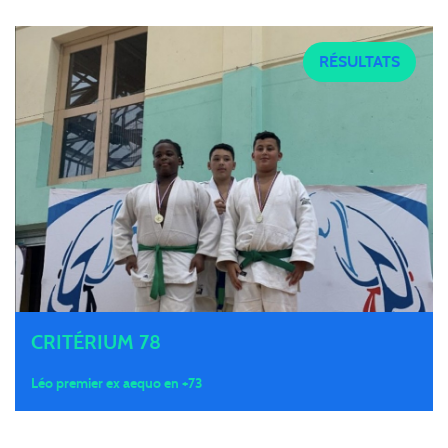
RÉSULTATS
CRITÉRIUM 78
Léo premier ex aequo en +73