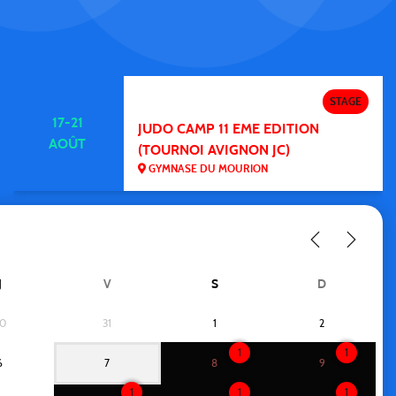
STAGE
17-21
JUDO CAMP 11 EME EDITION
AOÛT
(TOURNOI AVIGNON JC)
GYMNASE DU MOURION
J
V
S
D
0
31
1
2
1
1
6
7
8
9
1
1
1