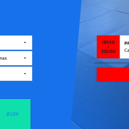
18h30
P
-
Ca
20h00
JEUDI