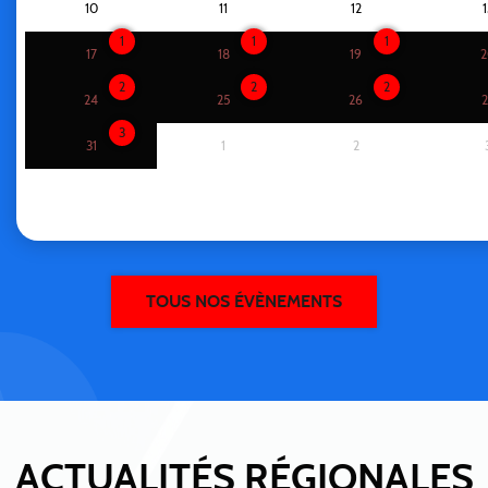
10
11
12
1
1
1
1
17
18
19
2
2
2
2
24
25
26
2
3
31
1
2
TOUS NOS ÉVÈNEMENTS
ACTUALITÉS RÉGIONALES