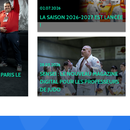
02.07.2026
LA SAISON 2026-2027 EST LANCÉE
!
28.05.2026
SENSEI : LE NOUVEAU MAGAZINE
PARIS LE
DIGITAL POUR LES PROFESSEURS
DE JUDO