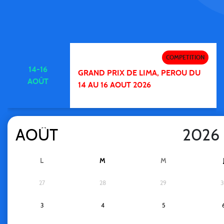
COMPETITION
14-16
GRAND PRIX DE LIMA, PEROU DU
AOÛT
14 AU 16 AOUT 2026
L
M
M
27
28
29
3
3
4
5