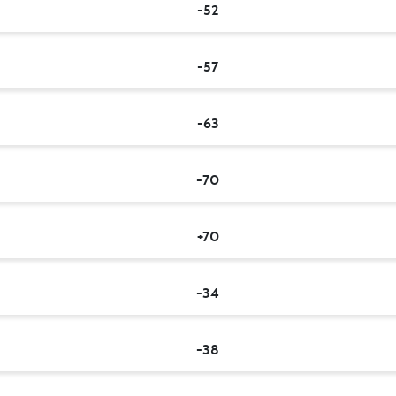
-52
-57
-63
-70
+70
-34
-38