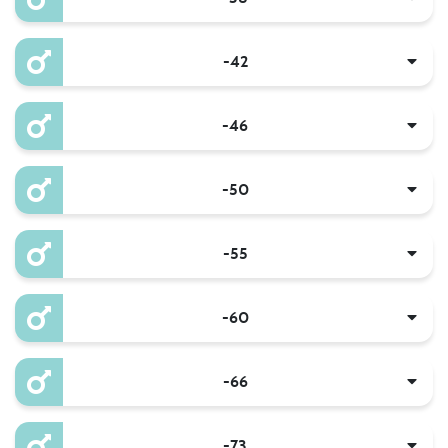
-42
-46
-50
-55
-60
-66
-73